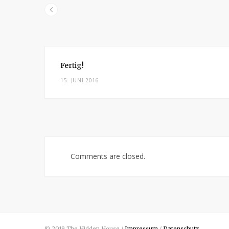
er
Fertig!
15. JUNI 2016
Comments are closed.
© 2019 The Hidden House /
Impressum
/
Datenschutz